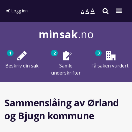
A
Søk
Men
A
Logg inn
A
minsak
.no
1
2
3
Beskriv din sak
Samle
Få saken vurdert
underskrifter
Sammenslåing av Ørland
og Bjugn kommune