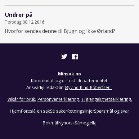
Undrer på
Torsdag 08.12.2016
Hvorfor sendes denne til Bjugn og ikke Ørland?
Minsak.no
Kommunal- og distriktsdepartementet.
Ansvarlig redaktør:
Øyvind Kind Robertsen
.
Vilkår for bruk.
Personvernerklæring.
Tilgjengelighetserklæring.
Hjem
Foreslå en sak
Se saker
Retningslinjer
Spørsmål og svar
Bokmål
Nynorsk
Sámegiella