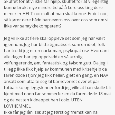
Skuffet for at vi ikke får hjelp, skuffet for at vi egentlig
kunne brukt mye mindre tid på å lære oss ting dere
mener er HELT normalt at man skal kunne. Er det noe,
så kjører dere både barnevern osv over oss som om vi
ikke var samtykkekompetent?
Jeg vil ikke at flere skal oppleve det som jeg har vært
igjennom. Jeg har blitt stigmatisert som en idiot, folk
har trodd jeg er en narkoman, psykopat osv. Hvordan i
alle dager har jeg oppdradd en så utrolig
velfungerende, øm, fantastisk og følsom gutt. Da jeg i
tillegg ikke fikk hjelp av kommunen med krisehjelp da
faren døde i fjor? Jeg fikk heller, gjett en gang, en NAV
ansatt som uttalte seg til barnevernet over et par
fotballsko og leggskinner fordi jeg ville at han skulle bli
kjent med noen før sommerferien da faren døde 18 mai
og de nesten kidnappet han i oslo. UTEN
LOVHJEMMEL.
Ikke får jeg lån, slik at jeg først og fremst kan ha