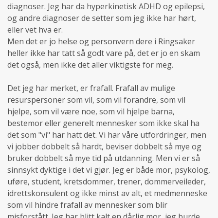
diagnoser. Jeg har da hyperkinetisk ADHD og epilepsi,
og andre diagnoser de setter som jeg ikke har hørt,
eller vet hva er.
Men det er jo helse og personvern dere i Ringsaker
heller ikke har tatt så godt vare på, det er jo en skam
det også, men ikke det aller viktigste for meg.
Det jeg har merket, er frafall. Frafall av mulige
resurspersoner som vil, som vil forandre, som vil
hjelpe, som vil være noe, som vil hjelpe barna,
bestemor eller generelt mennesker som ikke skal ha
det som "vi" har hatt det. Vi har våre utfordringer, men
vi jobber dobbelt så hardt, beviser dobbelt så mye og
bruker dobbelt så mye tid på utdanning. Men vi er så
sinnsykt dyktige i det vi gjør. Jeg er både mor, psykolog,
uføre, student, kretsdommer, trener, dommerveileder,
idrettskonsulent og ikke minst av alt, et medmenneske
som vil hindre frafall av mennesker som blir
misforstått. Jeg har blitt kalt en dårlig mor, jeg burde