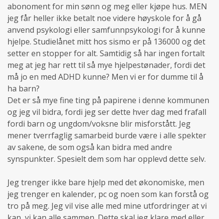
abonoment for min sønn og meg eller kjøpe hus. MEN
jeg får heller ikke betalt noe videre høyskole for å gå
anvend psykologi eller samfunnpsykologi for å kunne
hjelpe. Studielånet mitt hos sismo er på 136000 og det
setter en stopper for alt. Samtidig så har ingen fortalt
meg at jeg har rett til så mye hjelpestønader, fordi det
må jo en med ADHD kunne? Men vi er for dumme til å
ha barn?
Det er så mye fine ting på papirene i denne kommunen
og jeg vil bidra, fordi jeg ser dette hver dag med frafall
fordi barn og ungdom/voksne blir misforstått. Jeg
mener tverrfaglig samarbeid burde være i alle spekter
av sakene, de som også kan bidra med andre
synspunkter. Spesielt dem som har opplevd dette selv.
Jeg trenger ikke bare hjelp med det økonomiske, men
jeg trenger en kalender, pc og noen som kan forstå og
tro på meg. Jeg vil vise alle med mine utfordringer at vi
kan, vi kan alle sammen. Dette skal jeg klare med eller