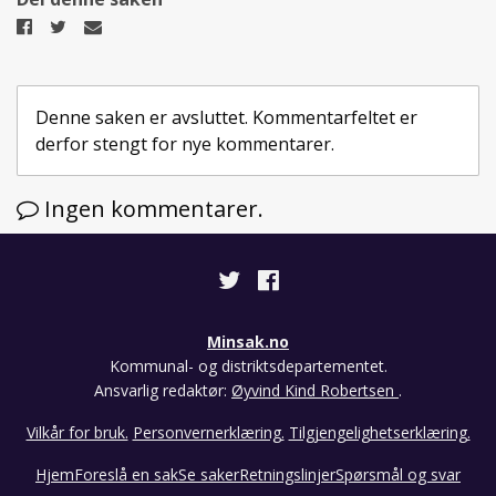
Del
Del
Del
på
på
på
Facebook
Twitter
epost
Denne saken er avsluttet. Kommentarfeltet er
derfor stengt for nye kommentarer.
Ingen kommentarer.
Minsak.no
Kommunal- og distriktsdepartementet.
Ansvarlig redaktør:
Øyvind Kind Robertsen
.
Vilkår for bruk.
Personvernerklæring.
Tilgjengelighetserklæring.
Hjem
Foreslå en sak
Se saker
Retningslinjer
Spørsmål og svar