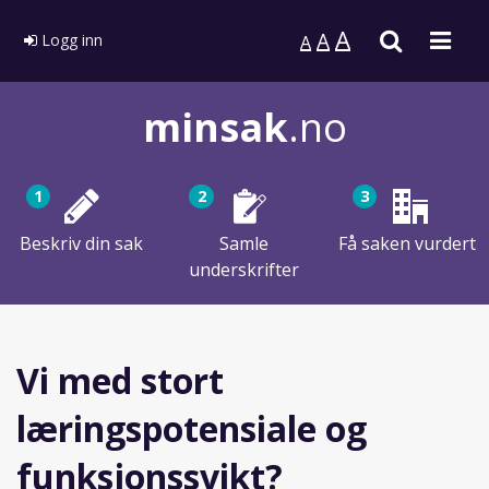
A
Søk
Men
A
Logg inn
A
minsak
.no
1
2
3
Beskriv din sak
Samle
Få saken vurdert
underskrifter
Vi med stort
læringspotensiale og
funksjonssvikt?