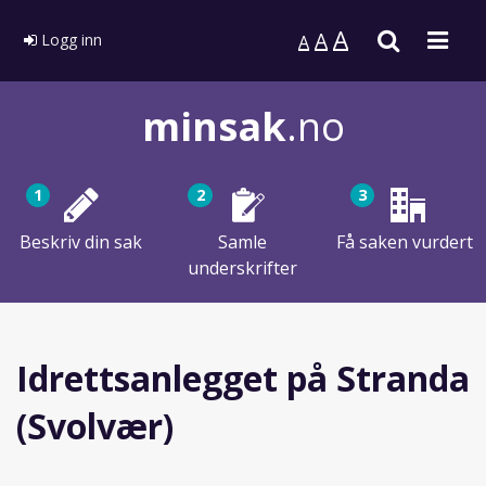
A
Søk
Men
A
Logg inn
A
minsak
.no
1
2
3
Beskriv din sak
Samle
Få saken vurdert
underskrifter
Idrettsanlegget på Stranda
(Svolvær)