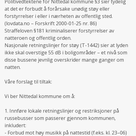
Politivedtektene for Nittedal kommune §3 sier tydelig
at det er forbudt å forårsake unødig støy eller
forstyrrelser i eller i nærheten av offentlig sted.
(lovdata.no – Forskrift 2000-01-25 nr. 86)
Straffeloven §181 kriminaliserer forstyrrelser av
natteroen og offentlig orden.
Nasjonale retningslinjer for støy (T-1442) sier at lyden
ikke skal overstige 55 dB i boligområder – et nivå som
disse bussene jevnlig overskrider mange ganger om
natten.
Våre forslag til tiltak:
Vi ber Nittedal kommune om å:
1. Innføre lokale retningslinjer og restriksjoner på
russebusser som passerer gjennom kommunen,
inkludert:
- Forbud mot høy musikk på nattestid (f.eks. kl. 23–06)