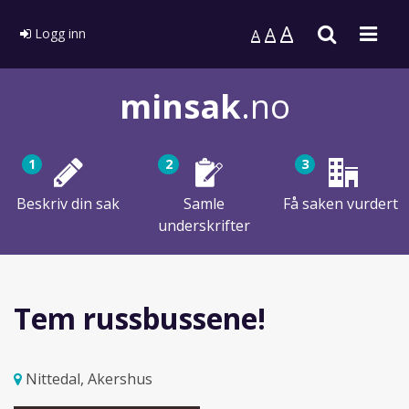
A
Søk
Men
A
Logg inn
A
minsak
.no
1
2
3
Beskriv din sak
Samle
Få saken vurdert
underskrifter
Tem russbussene!
Nittedal, Akershus