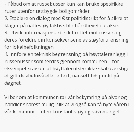
- Påbud om at russebusser kun kan bruke spesifikke
ruter utenfor tettbygde boligområder
2. Etablere en dialog med Øst politidistrikt for å sikre at
klager på nattestøy faktisk blir håndhevet i praksis.
3. Utvide informasjonsarbeidet rettet mot russen og
deres foreldre om konsekvensene av støyforurensning
for lokalbefolkningen.
4. Innføre en teknisk begrensning på høyttaleranlegg i
russebusser som ferdes gjennom kommunen – for
eksempel krav om at høyttalerutstyr ikke skal overstige
et gitt desibelnivå eller effekt, uansett tidspunkt på
døgnet.
Vi ber om at kommunen tar vår bekymring på alvor og
handler snarest mulig, slik at vi også kan få nyte våren i
vår kommune – uten konstant støy og søvnmangel.