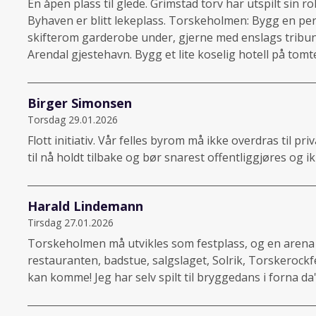
En åpen plass til glede. Grimstad torv har utspilt sin ro
Byhaven er blitt lekeplass. Torskeholmen: Bygg en p
skifterom garderobe under, gjerne med enslags tribune 
Arendal gjestehavn. Bygg et lite koselig hotell på tom
Birger Simonsen
Torsdag 29.01.2026
Flott initiativ. Vår felles byrom må ikke overdras til 
til nå holdt tilbake og bør snarest offentliggjøres og 
Harald Lindemann
Tirsdag 27.01.2026
Torskeholmen må utvikles som festplass, og en arena t
restauranten, badstue, salgslaget, Solrik, Torskerockfe
kan komme! Jeg har selv spilt til bryggedans i forna 