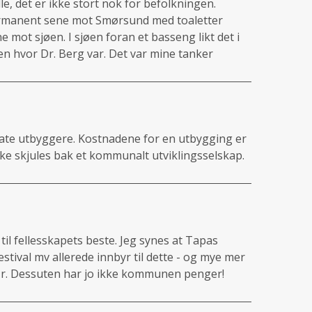
lle, det er ikke stort nok for befolkningen.
ermanent sene mot Smørsund med toaletter
mot sjøen. I sjøen foran et basseng likt det i
ten hvor Dr. Berg var. Det var mine tanker
private utbyggere. Kostnadene for en utbygging er
ikke skjules bak et kommunalt utviklingsselskap.
il fellesskapets beste. Jeg synes at Tapas
stival mv allerede innbyr til dette - og mye mer
da'r. Dessuten har jo ikke kommunen penger!