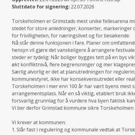
Sluttdato for signering:
22.07.2026
Torskeholmen er Grimstads mest unike fellesarena mid
stedet for store anledninger, konserter, markeringer
for frivilligheten, for næringslivet og for besøkende.
Nå står denne funksjonen i fare. Planer om omfattend
hensyn vil gjøre det vanskeligere å arrangere festiva
steder er tydelig: Når boliger bygges tett på en bys vi
økt konfliktnivå, flere begrensninger og mer klagepress
Særlig alvorlig er det at planutredningen for reguleri
kommunestyret, ikke har konsekvensutredet eller real
Torskeholmen i mer enn 100 år har vært byens mest se
arrangementsplass. Når en så viktig, etablert bruk ik
forsvarlig grunnlag for å vurdere hva byen faktisk kan
Vi ber derfor Grimstad kommune sikre Torskeholmen so
Vi krever at kommunen:
1. Slår fast i regulering og kommunale vedtak at Torsk