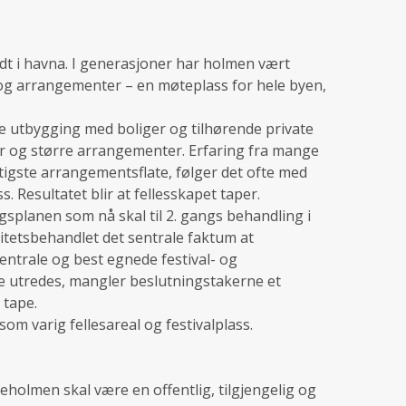
t i havna. I generasjoner har holmen vært
 og arrangementer – en møteplass for hele byen,
e utbygging med boliger og tilhørende private
ler og større arrangementer. Erfaring fra mange
ktigste arrangementsflate, følger det ofte med
. Resultatet blir at fellesskapet taper.
ngsplanen som nå skal til 2. gangs behandling i
itetsbehandlet det sentrale faktum at
ntrale og best egnede festival- og
ke utredes, mangler beslutningstakerne et
 tape.
m varig fellesareal og festivalplass.
eholmen skal være en offentlig, tilgjengelig og