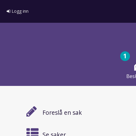
Logg inn
1
Besk
Foreslå en sak
Se saker