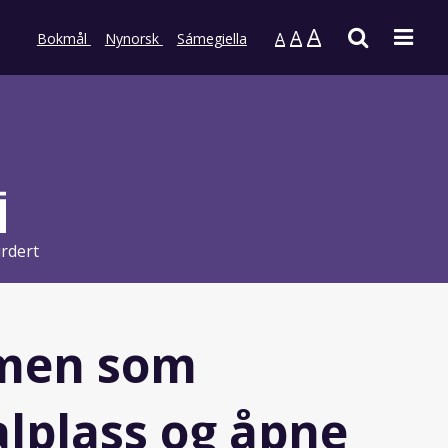
A
Søk
Men
A
A
Bokmål
Nynorsk
Sámegiella
rdert
lmen som
alplass og åpne