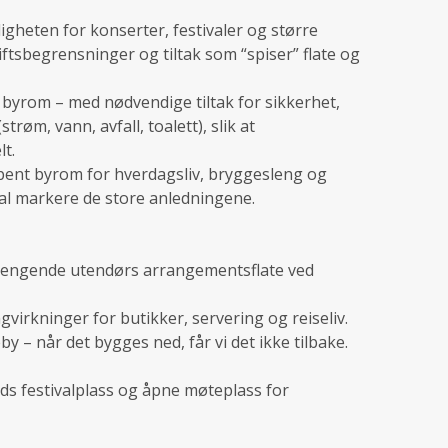
gheten for konserter, festivaler og større
ftsbegrensninger og tiltak som “spiser” flate og
 byrom – med nødvendige tiltak for sikkerhet,
øm, vann, avfall, toalett), slik at
t.
 åpent byrom for hverdagsliv, bryggesleng og
kal markere de store anledningene.
hengende utendørs arrangementsflate ved
gvirkninger for butikker, servering og reiseliv.
eby – når det bygges ned, får vi det ikke tilbake.
ads festivalplass og åpne møteplass for