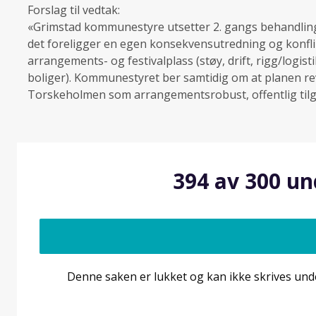
Forslag til vedtak:
«Grimstad kommunestyre utsetter 2. gangs behandling
det foreligger en egen konsekvensutredning og konf
arrangements- og festivalplass (støy, drift, rigg/logi
boliger). Kommunestyret ber samtidig om at planen r
Torskeholmen som arrangementsrobust, offentlig tilgje
394 av 300 un
Denne saken er lukket og kan ikke skrives und