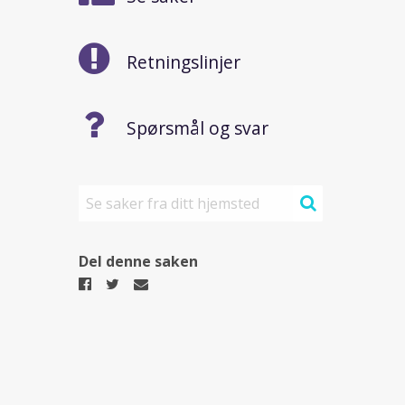
Retningslinjer
Spørsmål og svar
Søk
Del denne saken
Del
Del
Del
på
på
på
Facebook
Twitter
epost