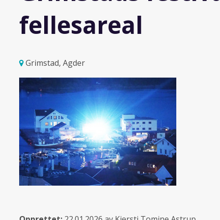
fellesareal
Grimstad, Agder
Opprettet:
22.01.2026 av Kjersti Tomine Astrup