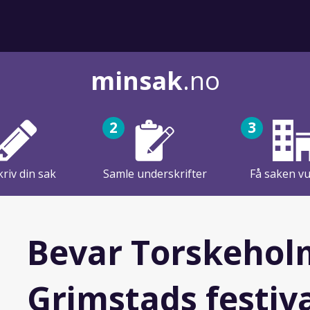
minsak
.no
2
3
riv din sak
Samle underskrifter
Få saken vu
Bevar Torskeho
Grimstads festiv