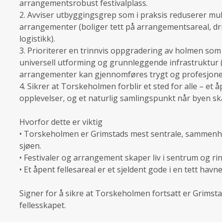
arrangementsrobust festivalplass.
2. Avviser utbyggingsgrep som i praksis reduserer muli
arrangementer (boliger tett på arrangementsareal, dri
logistikk).
3. Prioriterer en trinnvis oppgradering av holmen som
universell utforming og grunnleggende infrastruktur (str
arrangementer kan gjennomføres trygt og profesjonel
4. Sikrer at Torskeholmen forblir et sted for alle – et
opplevelser, og et naturlig samlingspunkt når byen s
Hvorfor dette er viktig
• Torskeholmen er Grimstads mest sentrale, sammen
sjøen.
• Festivaler og arrangement skaper liv i sentrum og rin
• Et åpent fellesareal er et sjeldent gode i en tett havn
Signer for å sikre at Torskeholmen fortsatt er Grimst
fellesskapet.