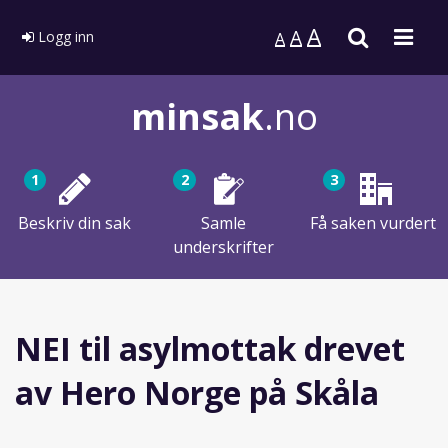
A
Søk
Men
A
Logg inn
A
minsak
.no
1
2
3
Beskriv din sak
Samle
Få saken vurdert
underskrifter
NEI til asylmottak drevet
av Hero Norge på Skåla