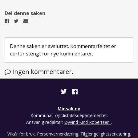
Del denne saken
Del
Del
Del
på
på
på
Facebook
Twitter
epost
Denne saken er avsluttet. Kommentarfeltet er
derfor stengt for nye kommentarer.
Ingen kommentarer.
Minsak.no
Kommunal- og distriktsdepartementet.
Ansvarlig redaktør:
Øyvind Kind Robertsen
.
Vilkår for bruk.
Personvernerklæring.
Tilgjengelighetserklæring.